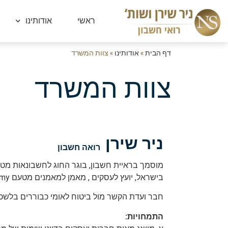
ראשי
אודותינו
דף הבית
»
אודותינו
»
צוות המשרד
צוות המשרד
ניר שירן
רואה חשבון
בישראל, יועץ לעסקים , מאמן למאמנים מטעם coaching academy ומוסמך כבורר במסגרת לימודי "הכשרת רו"ח".
חבר ועדת הקשר מול ביטוח לאומי כבוררים בלשכת
התמחויות: