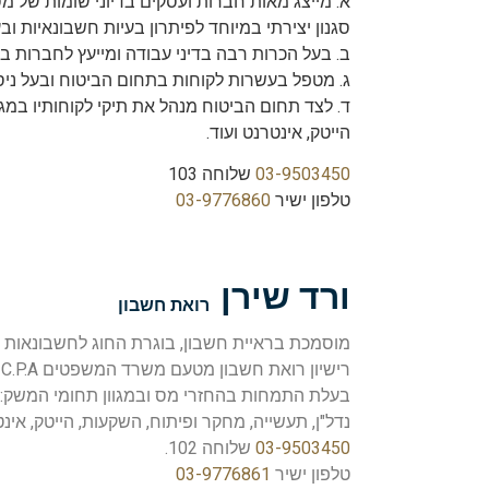
א. מייצג מאות חברות ועסקים בדיוני שומות של מס
סגנון יצירתי במיוחד לפיתרון בעיות חשבונאיות ובע
ב. בעל הכרות רבה בדיני עבודה ומייעץ לחברות ב
ג. מטפל בעשרות לקוחות בתחום הביטוח ובעל ניסיו
ד. לצד תחום הביטוח מנהל את תיקי לקוחותיו במגוו
הייטק, אינטרנט ועוד.
03-9503450
שלוחה 103
טלפון ישיר
03-9776860
ורד שירן
רואת חשבון
מוסמכת בראיית חשבון, בוגרת החוג לחשבונאות 
בעלת התמחות בהחזרי מס ובמגוון תחומי המשק: בי
נדל"ן, תעשייה, מחקר ופיתוח, השקעות, הייטק, אינט
03-9503450
שלוחה 102.
טלפון ישיר
03-9776861