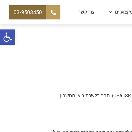
03-9503450
קצועיים
צור קשר
פתח
מוסמך בראיית חשבון, בוגר החוג לחשבונאות מטעם מכללת רמת גן, בעל רישיון רואה חשבון מטעם משרד המשפטים ( CPA ISR)ׂ .חבר בלשכת רואי החשבון