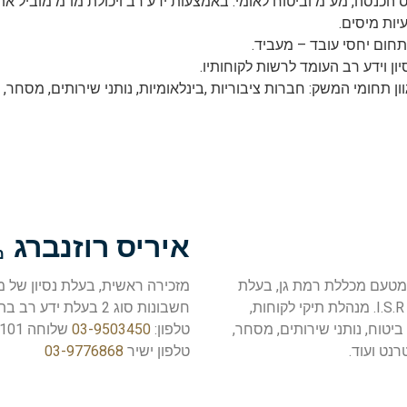
 הכנסה, מע"מ וביטוח לאומי. באמצעות ידע רב ויכולת מו"מ מוביל את
יות מיסים.
תחום יחסי עובד – מעביד.
ן וידע רב העומד לרשות לקוחותיו.
ן תחומי המשק: חברות ציבוריות ,בינלאומיות, נותני שירותים, מסחר, 
איריס רוזנברג
מ
מטעם מכללת רמת גן, בעלת
רישיון רואת חשבון מטעם משרד המשפטים I.S.R C.P.A. מנהלת תיקי לקוחות,
חשבונות סוג 2 בעלת ידע רב בתחום הנהלת החשבונות וסביבת ה- OFFICE.
טוח, נותני שירותים, מסחר,
טלפון:
03-9503450
שלוחה 101.
רנט ועוד.
טלפון ישיר
03-9776868