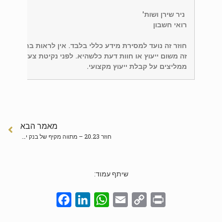
ניר שירן ושות'
רואי חשבון
חוזר זה נועד למסירת מידע כללי בלבד. אין לראות בחומר המ
זה משום ייעוץ או חוות דעת כלשהיא. לפני נקיטת צעדים כלשה
ממליצים על קבלת ייעוץ מקצועי.
מאמר הבא
חוזר 20.23 – מתווה מקיף של בנק ישראל שאומץ על ידי הבנקים לסיוע ללקוחות בהתמודדות עם השלכות מלחמת "חרבות ברזל"
שיתף עמוד:
Facebook
LinkedIn
WhatsApp
Email
Copy
Print
Link