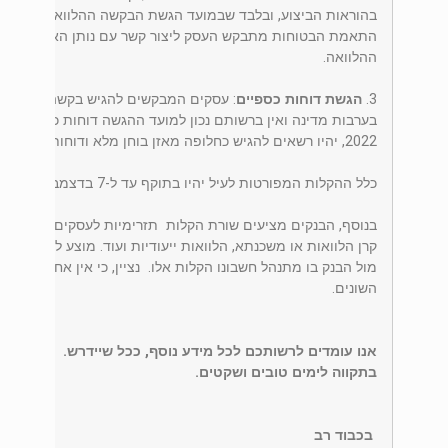
בהוראות הביצוע, ובלבד שבמועד הגשת הבקשה ההלוואה שולמה 
התאמת הבטוחות מתבקש העסק ליצור קשר עם נותן האשראי ממ
ההלוואה.
3.
הגשת דוחות כספיים
: עסקים המבקשים להגיש בקשה לקבלת ה
בערבות מדינה ואין ברשותם נכון למועד ההגשה דוחות כספיים מ
2022, יהיו רשאים להגיש כחלופה מאזן בוחן מלא ודוחות מע"מ לשנת 2022.
כלל ההקלות המפורטות לעיל יהיו בתוקף עד ל-7 בדצמבר 2023.
בנוסף, הבנקים מציעים שורת הקלות תזרימיות לעסקים, לרבות: ד
קרן הלוואות או משכנתא, הלוואות ייעודיות ועוד. מוצע לכל עסק א
מול הבנק בו מתנהל חשבונו הקלות אלו. נציין, כי אין אחידות בין 
השונים.
אנו עומדים לרשותכם לכל מידע נוסף, ככל שיידרש.
בתקווה לימים טובים ושקטים.
בכבוד רב