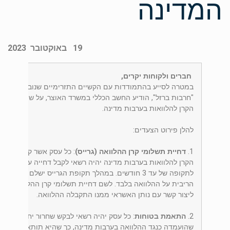
המדינה
19 באוקטובר 2023
חברים ולקוחות יקרים,
במטרה לסייע בהתמודדות עם הקשיים התזרימיים שנובעים כתו
"חרבות ברזל", הודיע החשב הכללי במשרד האוצר, על שורת הקלו
הקרן להלוואות בערבות מדינה.
להלן פירוט הצעדים:
1.
דחיית תשלומי קרן ההלוואה (גרייס)
: כל עסק אשר קיבל הלוו
הקרן להלוואות בערבות מדינה יהיה רשאי לקבל דחייה על תשלומי
לתקופה של עד 3 חודשים. במהלך תקופת הגרייס ישלם הלווה 
הריבית על ההלוואה בלבד. לשם דחיית תשלומי קרן ההלוואה מת
ליצור קשר עם נותן האשראי ממנו התקבלה ההלוואה.
2.
התאמת בטוחות
: כל עסק יהיה רשאי לבקש שחרור יחסי של הב
שהועמדה כנגד ההלוואה בערבות מדינה, כך שהיא תותאם לאחוז 